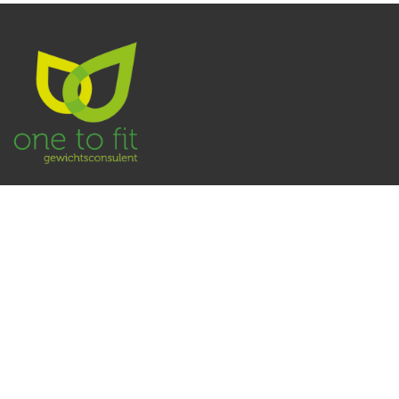
Je kunt me vinden op👇
0648275255
Facebook
LinkedIn
Inst
agram
ALGEMENE VOORWAARDEN