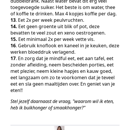
dubbeldrank. Naast water bevat dit erg veel
toegevoegde suiker. Het beste is om water, thee
of koffie te drinken. Max 4 kopjes koffie per dag.
13
. Eet 2x per week peulvruchten.
14.
Eet geen groente uit blik of pot, deze
bevatten te veel zout en xeno oestrogenen.
15.
Eet minimaal 2x per week vette vis.
16
. Gebruik knoflook en kaneel in je keuken, deze
werken bloeddruk verlagend.
17
. En zorg dat je mindful eet, eet aan tafel, eet
zonder afleiding, neem bescheiden porties, eet
met plezier, neem kleine hapjes en kauw goed,
eet langzaam om zo te voorkomen dat je teveel
eet en sla geen maaltijden over. En geniet van je
eten!!
Stel jezelf daarnaast de vraag, "waarom wil ik eten,
heb ik buikhonger of smaakhonger?"